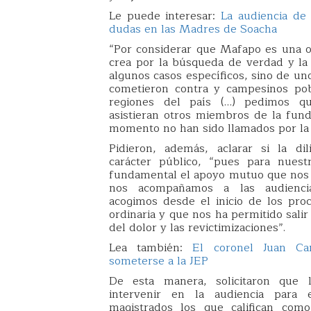
Le puede interesar:
La audiencia de
dudas en las Madres de Soacha
“Por considerar que Mafapo es una o
crea por la búsqueda de verdad y la 
algunos casos específicos, sino de u
cometieron contra y campesinos pob
regiones del país (…) pedimos qu
asistieran otros miembros de la fund
momento no han sido llamados por la 
Pidieron, además, aclarar si la di
carácter público, “pues para nuest
fundamental el apoyo mutuo que nos
nos acompañamos a las audienci
acogimos desde el inicio de los proc
ordinaria y que nos ha permitido sali
del dolor y las revictimizaciones”.
Lea también:
El coronel Juan Car
someterse a la JEP
De esta manera, solicitaron que 
intervenir en la audiencia para 
magistrados los que califican com