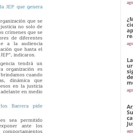
ago
 la JEP que genera
¿M
rganización que se
ci
justicia no solo de
ap
nos crímenes que se
re
res de diferentes
e a la audiencia
ago
ación que hasta el
JEP”, indicaron.
La
ligencia tendrá un
ur
ra organización es
si
 brindamos cuando
de
as, dinámica que
me
esos en la justicia
ago
r adelante en medio
los Barrera pide
Ar
Su
ca
les sea permitido
Ju
exponer ante los
o comportamientos
ago