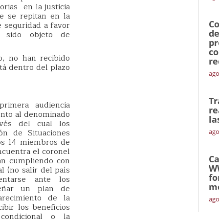
orias en la justicia
e se repitan en la
Co
e seguridad a favor
de
 sido objeto de
pr
co
, no han recibido
re
tá dentro del plazo
ago
Tr
primera audiencia
re
iento al denominado
la
avés del cual los
ón de Situaciones
ago
los 14 miembros de
ncuentra el coronel
Ca
án cumpliendo con
W
al (no salir del país
fo
entarse ante los
mó
iseñar un plan de
arecimiento de la
ago
ibir los beneficios
condicional o la