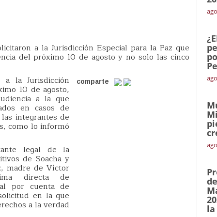
ago
¿E
icitaron a la Jurisdicción Especial para la Paz que
pe
encia del próximo 10 de agosto y no solo las cinco
po
Pe
ago
a la Jurisdicción
comparte
óximo 10 de agosto,
udiencia a la que
Mu
rados en casos de
Mi
 las integrantes de
pi
as, como lo informó
cr
ago
tante legal de la
itivos de Soacha y
, madre de Víctor
Pr
ima directa de
de
cial por cuenta de
Ma
solicitud en la que
20
erechos a la verdad
la