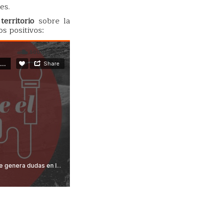
es.
erritorio
sobre la
os positivos: