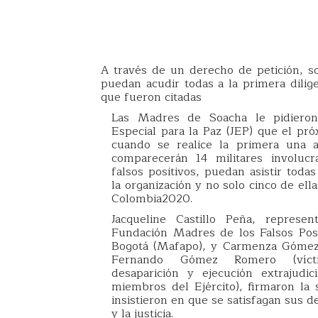
A través de un derecho de petición, sol
puedan acudir todas a la primera dilig
que fueron citadas
Las Madres de Soacha le pidieron 
Especial para la Paz (JEP) que el pr
cuando se realice la primera una a
comparecerán 14 militares involuc
falsos positivos, puedan asistir todas
la organización y no solo cinco de ell
Colombia2020.
Jacqueline Castillo Peña, represen
Fundación Madres de los Falsos Pos
Bogotá (Mafapo), y Carmenza Gómez
Fernando Gómez Romero (víct
desaparición y ejecución extrajudi
miembros del Ejército), firmaron la 
insistieron en que se satisfagan sus d
y la justicia.