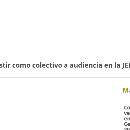
tir como colectivo a audiencia en la JE
Má
Co
ve
en
Ce
20