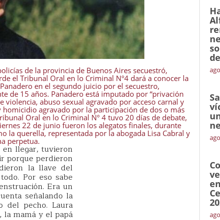
Ha
Al
re
ne
so
de
icías de la provincia de Buenos Aires secuestró,
ago
rde el Tribunal Oral en lo Criminal N°4 dará a conocer la
 Panadero en el segundo juicio por el secuestro,
ente de 15 años. Panadero está imputado por “privación
Sa
 de violencia, abuso sexual agravado por acceso carnal y
ví
y homicidio agravado por la participación de dos o más
un
 Tribunal Oral en lo Criminal N° 4 tuvo 20 días de debate,
ne
iernes 22 de junio fueron los alegatos finales, durante
mo la querella, representada por la abogada Lisa Cabral y
ago
na perpetua.
 en llegar, tuvieron
ir porque perdieron
Co
dieron la llave del
ve
todo. Por eso sabe
en
enstruación. Era un
Ce
cuenta señalando la
20
o del pecho. Laura
 la mamá y el papá
ago