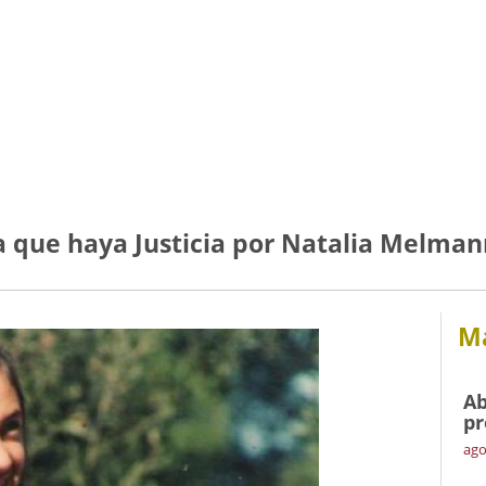
a que haya Justicia por Natalia Melman
Má
Ab
pr
ago