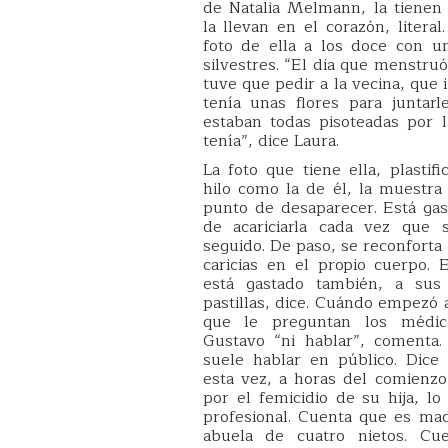
de Natalia Melmann, la tienen 
la llevan en el corazón, litera
foto de ella a los doce con u
silvestres. “El dia que menstru
tuve que pedir a la vecina, que ib
tenía unas flores para juntar
estaban todas pisoteadas por 
tenía”, dice Laura.
La foto que tiene ella, plastif
hilo como la de él, la muestra
punto de desaparecer. Está gas
de acariciarla cada vez que 
seguido. De paso, se reconforta
caricias en el propio cuerpo.
está gastado también, a su
pastillas, dice. Cuándo empezó a
que le preguntan los médic
Gustavo “ni hablar”, comenta.
suele hablar en público. Dice
esta vez, a horas del comienzo
por el femicidio de su hija, l
profesional. Cuenta que es mad
abuela de cuatro nietos. Cue