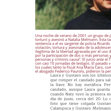
Una noche de verano de 2001 un grupo de pol
torturó y asesinó a Natalia Melmann. Esta ta
sentencia a el ex sargente de policía Ricardo
violación, tortura y asesinato de la adolesc
ilegítima de la libertad agravada por el uso
por la participación de dos o más personas 
personas y criminis causa”. El juicio ante el
con casi 10 jornadas de testigos. El pasado v
los cuales tanto la fiscal Ana María Caro, co
el abogado Federico Paurolo, pidieron la pe
Laura y Gustavo son los últimos
que romper el candado para sal
la llave. No hay metáfora. Per
candado, aunque Laura guarda 
cuando Naty tuvo la primera m
dia de junio, cerca del 20. Lo 
foto que tiene colgada Gustav
Calampuca y Gustavo Melmann,