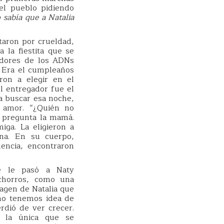
 el pueblo pidiendo
 sabía que a Natalia
taron por crueldad,
 la fiestita que se
tadores de los ADNs
 Era el cumpleaños
ron a elegir en el
l entregador fue el
 a buscar esa noche,
 amor. “¿Quién no
, pregunta la mamá.
iga. La eligieron a
ana. En su cuerpo,
lencia, encontraron
e le pasó a Naty
chorros, como una
magen de Natalia que
 no tenemos idea de
rdió de ver crecer.
a la única que se