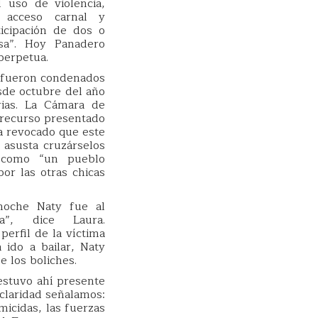
l uso de violencia,
 acceso carnal y
ticipación de dos o
sa”. Hoy Panadero
perpetua.
 fueron condenados
sde octubre del año
orias. La Cámara de
 recurso presentado
ea revocado que este
 asusta cruzárselos
a como “un pueblo
or las otras chicas
noche Naty fue al
da”, dice Laura.
perfil de la víctima
ido a bailar, Naty
e los boliches.
estuvo ahí presente
claridad señalamos:
micidas, las fuerzas