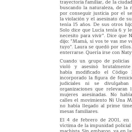
trayectoria familiar, de la ciuda
buscando la naturaleza, de la m
por conseguir justicia por el se
la violación y el asesinato de su
tenía 15 años. De sus otros hi
Solo dice que Lucía tenía 6 y l
necesito para vivir”. Dice que 
dijo: “Mamá, si vos te vas me v
tuyo”. Laura se quedó por ellos
enterrarse. Quería irse con Naty
Cuando un grupo de policías s
violó y asesinó brutalment
había modificado el Código 
incorporado la figura de femici
judiciales ni se divulgaba
organizaciones que relevaran 
mujeres asesinadas. No había
calles el movimiento Ni Una M
no había llegado al prime time 
mesas familiares.
El 4 de febrero de 2001, en 
víctima de la impunidad policial
machista. Sin embargo, ya en l