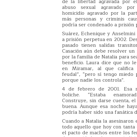
de la libertad agravada por e
abuso sexual agravado por
homicidio agravado por la par
más personas y criminis cau
podría ser condenado a prisión 
Suárez, Echenique y Anselmini
a prisión perpetua en 2002. De
pasado tienen salidas transit
Casación aún debe resolver un
por la familia de Natalia para s
beneficio. Laura dice que no le
en Miramar, al que calific
feudal”, “pero sí tengo miedo p
porque nadie los controla”.
4 de febrero de 2001. Esa 
boliche. “Estaba enamora
Construye, sin darse cuenta, el 
buena. Aunque esa noche haya 
podría haber sido una fanática d
Cuando a Natalia la asesinaron 
todo aquello que hoy con tanta 
el pacto de machos entre los fe