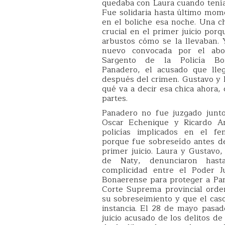
quedaba con Laura cuando tenía
Fue solidaria hasta último mom
en el boliche esa noche. Una ch
crucial en el primer juicio porq
arbustos cómo se la llevaban. Y
nuevo convocada por el abo
Sargento de la Policía Bon
Panadero, el acusado que lleg
después del crimen. Gustavo y 
qué va a decir esa chica ahora, 
partes.
Panadero no fue juzgado junto
Oscar Echenique y Ricardo An
policías implicados en el fem
porque fue sobreseído antes d
primer juicio. Laura y Gustavo
de Naty, denunciaron hast
complicidad entre el Poder Ju
Bonaerense para proteger a Pan
Corte Suprema provincial orde
su sobreseimiento y que el caso
instancia. El 28 de mayo pasado
juicio acusado de los delitos de 