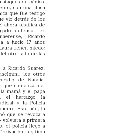
 ataques de pánico.
ento, con una chica
ica que fue testigo
ue vio detrás de los
 ahora testifica de
gado defensor ex
aerense, Ricardo
a a juicio 17 años
Laura tienen miedo:
del otro lado de las
 a Ricardo Suárez,
selmini, los otros
icidio de Natalia,
e que comenzara el
, la mamá y el papá
a el hartazgo la
dicial y la Policía
adero. Este año, la
nó que se revocara
 volviera a primera
, el policía llegó a
“privación ilegítima