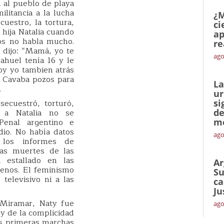
d al pueblo de playa
ilitancia a la lucha
¿M
cuestro, la tortura,
ci
 hija Natalia cuando
ap
jos no habla mucho.
re
e dijo: “Mamá, yo te
ago
Nahuel tenía 16 y le
oy yo tambien atrás
. Cavaba pozos para
La
.
ur
ecuestró, torturó,
si
e a Natalia no se
de
Penal argentino e
me
dio. No había datos
ago
n los informes de
las muertes de las
 estallado en las
Ar
enos. El feminismo
Su
televisivo ni a las
ca
Ju
Miramar, Naty fue
ago
 y de la complicidad
as primeras marchas