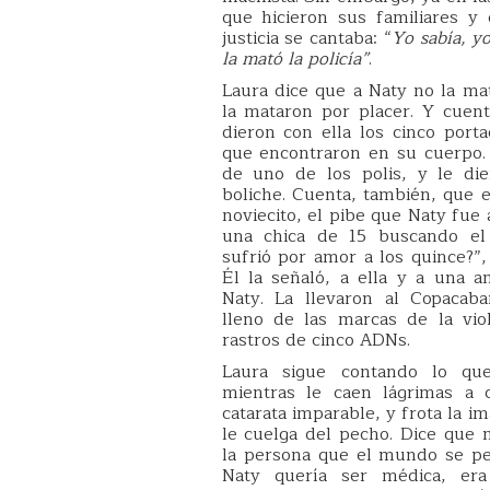
que hicieron sus familiares y
justicia se cantaba: “
Yo sabía, yo
la mató la policía”
.
Laura dice que a Naty no la ma
la mataron por placer. Y cuenta
dieron con ella los cinco por
que encontraron en su cuerpo.
de uno de los polis, y le die
boliche. Cuenta, también, que e
noviecito, el pibe que Naty fue
una chica de 15 buscando el
sufrió por amor a los quince?”
Él la señaló, a ella y a una am
Naty. La llevaron al Copacab
lleno de las marcas de la vio
rastros de cinco ADNs.
Laura sigue contando lo qu
mientras le caen lágrimas a 
catarata imparable, y frota la i
le cuelga del pecho. Dice que
la persona que el mundo se pe
Naty quería ser médica, er