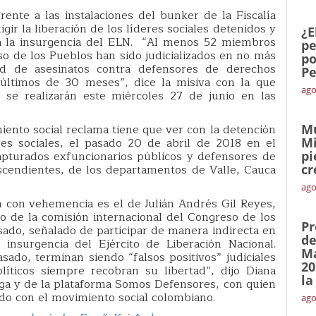
ente a las instalaciones del bunker de la Fiscalía
gir la liberación de los líderes sociales detenidos y
¿E
a la insurgencia del ELN. “Al menos 52 miembros
pe
so de los Pueblos han sido judicializados en no más
po
d de asesinatos contra defensores de derechos
Pe
ltimos de 30 meses”, dice la misiva con la que
ago
 se realizarán este miércoles 27 de junio en las
ento social reclama tiene que ver con la detención
Mu
res sociales, el pasado 20 de abril de 2018 en el
Mi
apturados exfuncionarios públicos y defensores de
pi
cendientes, de los departamentos de Valle, Cauca
cr
ago
n con vehemencia es el de Julián Andrés Gil Reyes,
o de la comisión internacional del Congreso de los
Pr
sado, señalado de participar de manera indirecta en
de
insurgencia del Ejército de Liberación Nacional.
Ma
ado, terminan siendo “falsos positivos” judiciales
20
líticos siempre recobran su libertad”, dijo Diana
la
nga y de la plataforma Somos Defensores, con quien
o con el movimiento social colombiano.
ago