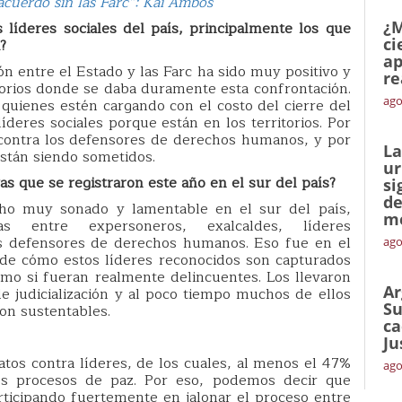
acuerdo sin las Farc”: Kai Ambos
¿M
íderes sociales del país, principalmente los que
ci
?
ap
ón entre el Estado y las Farc ha sido muy positivo y
re
torios donde se daba duramente esta confrontación.
ago
uienes estén cargando con el costo del cierre del
íderes sociales porque están en los territorios. Por
 contra los defensores de derechos humanos, y por
La
 están siendo sometidos.
ur
s que se registraron este año en el sur del país?
si
de
ho muy sonado y lamentable en el sur del país,
me
 entre expersoneros, exalcaldes, líderes
os defensores de derechos humanos. Eso fue en el
ago
nde cómo estos líderes reconocidos son capturados
mo si fueran realmente delincuentes. Los llevaron
Ar
e judicialización y al poco tiempo muchos de ellos
Su
on sustentables.
ca
Ju
atos contra líderes, de los cuales, al menos el 47%
ago
os procesos de paz. Por eso, podemos decir que
ticipando fuertemente en jalonar el proceso entre