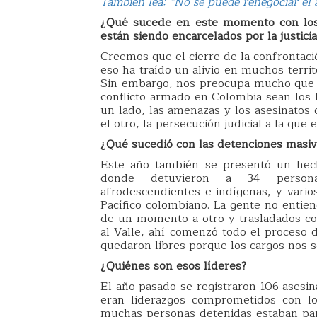
También lea: “No se puede renegociar el 
¿Qué sucede en este momento con los l
están siendo encarcelados por la justicia
Creemos que el cierre de la confrontaci
eso ha traído un alivio en muchos terri
Sin embargo, nos preocupa mucho que q
conflicto armado en Colombia sean los l
un lado, las amenazas y los asesinatos
el otro, la persecución judicial a la que
¿Qué sucedió con las detenciones masiva
Este año también se presentó un hec
donde detuvieron a 34 personas
afrodescendientes e indígenas, y vari
Pacífico colombiano. La gente no entie
de un momento a otro y trasladados co
al Valle, ahí comenzó todo el proceso d
quedaron libres porque los cargos nos s
¿Quiénes son esos líderes?
El año pasado se registraron 106 asesin
eran liderazgos comprometidos con l
muchas personas detenidas estaban par