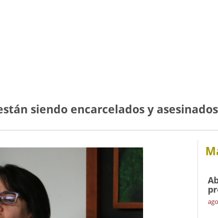
están siendo encarcelados y asesinado
Má
Ab
pr
ago