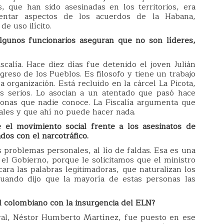
 que han sido asesinadas en los territorios, era
entar aspectos de los acuerdos de la Habana,
de uso ilícito.
lgunos funcionarios aseguran que no son líderes,
calía. Hace diez días fue detenido el joven Julián
greso de los Pueblos. Es filosofo y tiene un trabajo
 organización. Está recluido en la cárcel La Picota,
s serios. Lo asocian a un atentado que pasó hace
sonas que nadie conoce. La Fiscalía argumenta que
nales y que ahí no puede hacer nada.
 el movimiento social frente a los asesinatos de
ados con el narcotráfico.
os problemas personales, al lío de faldas. Esa es una
l Gobierno, porque le solicitamos que el ministro
icara las palabras legitimadoras, que naturalizan los
 cuando dijo que la mayoría de estas personas las
l colombiano con la insurgencia del ELN?
ral, Néstor Humberto Martínez, fue puesto en ese