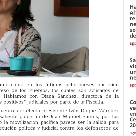
Ha
Al
re
ne
so
de
ago
Sa
ví
un
ne
nuncia que en los últimos ocho meses han sido
ago
greso de los Pueblos, los cuales son acusados de
. Hablamos con Diana Sánchez, directora de la
positivos” judiciales por parte de la Fiscalía.
Co
ve
 mientras el electo presidente Iván Duque Márquez
en
saliente gobierno de Juan Manuel Santos, por los
Ce
la movilización pacífica parece ser la salida para
20
ución política y judicial contra los defensores de
ago