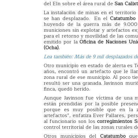
del Eln sobre el área rural de
San Calix
La instalación de minas en el territori
se han desplazado. En el
Catatumbo
huyendo de la guerra más de 9.000 p
municiones sin explotar y artefactos e
para el retorno y movilidad de las comu
emitido por la
Oficina de Naciones Uni
(Ocha).
Lea también: Más de 9 mil desplazados de
Otro municipio en estado de alerta es 
años, encontró un artefacto que le lla
zona rural de ese municipio. Al poco ti
resultó ser una granada. Javinson murió
finca, quedó herido.
Aunque Javinson fue víctima de una mu
están prendidas por la posible prese
porque es muy posible que en la z
artefactos”, enfatiza Ever Pallares, p
al funcionario son los
corregimientos S
control territorial de las zonas rurales d
Otros municipios del
Catatumbo
que