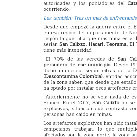
autoridades y los pobladores del
Cat
ocurriendo.
Lea también: Tras un mes de enfrentami
Desde que empezó la guerra entre el
E
en esa región del departamento de Nor
región la guerrilla que más mina es el
serían
San Calixto, Hacarí, Teorama, El
tiene más intensidad.
“El 70% de las veredas de
San Cal
personero de ese municipio
. Desde 19
dicho municipio, según cifras de la
D
(Descontamina Colombia)
, entidad adscr
de la zona saben que desde que estalló
ha optado por instalar esos artefactos en
“Anteriormente no se veía nada de es
Franco. En el 2017,
San Calixto
no se p
explosivos, situación que contrasta co
personas han caído en minas.
Los artefactos explosivos han sido inst
campesinos trabajan, lo que multipl
afectados son la zona norte, la zona su