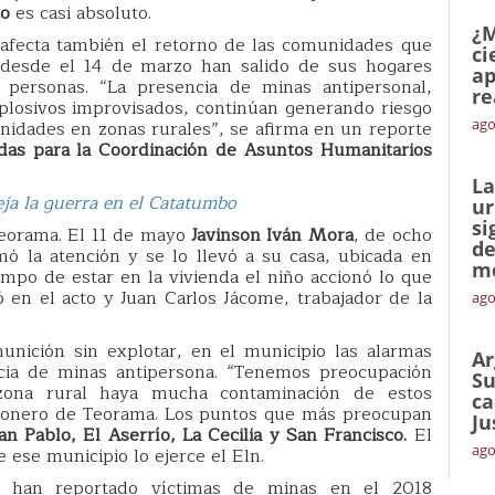
to
es casi absoluto.
¿M
o afecta también el retorno de las comunidades que
ci
desde el 14 de marzo han salido de sus hogares
ap
ersonas. “La presencia de minas antipersonal,
re
xplosivos improvisados, continúan generando riesgo
ago
nidades en zonas rurales”, se afirma en un reporte
das para la Coordinación de Asuntos Humanitarios
La
ja la guerra en el Catatumbo
ur
si
Teorama. El 11 de mayo
Javinson Iván Mora
, de ocho
de
mó la atención y se lo llevó a su casa, ubicada en
me
empo de estar en la vivienda el niño accionó lo que
 en el acto y Juan Carlos Jácome, trabajador de la
ago
nición sin explotar, en el municipio las alarmas
Ar
ncia de minas antipersona. “Tenemos preocupación
Su
ona rural haya mucha contaminación de estos
ca
ersonero de Teorama. Los puntos que más preocupan
Ju
an Pablo, El Aserrío, La Cecilia y San Francisco.
El
ago
e ese municipio lo ejerce el Eln.
 han reportado víctimas de minas en el 2018