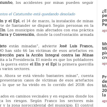
atumbo
, los accidentes por minas pueden seguir
¿E
entos el Catatumbo está quedando desolado
pe
po
ln y el Epl
, el 14 de marzo, la instalación de minas
Pe
te de Santander se disparó. Según personas en la
Eln
. Los municipios más afectados con esa práctica
ago
 Tarra y Convención
, donde la confrontación armada
Mu
ixto
están minadas”, advierte
José Luis Franco,
Mi
90 han sido 66 las víctimas de esos artefactos en
pi
irección para la Acción Integral contra las Minas
cr
ita a la Presidencia. El miedo es que los pobladores
 la guerra entre
el Eln y el Epl
la primera guerrilla
ago
 varios sectores.
o. Ahora se está viendo bastantes minas”, cuenta
Pr
resentaron casos de víctimas de esos artefactos
de
n lo que se ha vivido en lo corrido del 2018: dos
Ma
20
la
alados en caminos vecinales y en espacios donde los
ica los riesgos. Según Franco los sectores más
ago
r y la zona noroccidental del municipio. El control