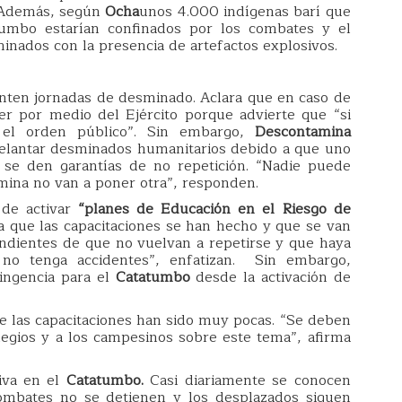
Además, según
Ocha
unos 4.000 indígenas barí que
tumbo estarían confinados por los combates y el
minados con la presencia de artefactos explosivos.
anten jornadas de desminado. Aclara que en caso de
er por medio del Ejército porque advierte que “si
a el orden público”. Sin embargo,
Descontamina
elantar desminados humanitarios debido a que uno
e se den garantías de no repetición. “Nadie puede
 mina no van a poner otra”, responden.
 de activar
“planes de Educación en el Riesgo de
 que las capacitaciones se han hecho y que se van
ndientes de que no vuelvan a repetirse y que haya
no tenga accidentes”, enfatizan. Sin embargo,
ingencia para el
Catatumbo
desde la activación de
e las capacitaciones han sido muy pocas. “Se deben
olegios y a los campesinos sobre este tema”, afirma
tiva en el
Catatumbo.
Casi diariamente se conocen
combates no se detienen y los desplazados siguen