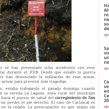
Ha
Al
re
ne
so
de
ago
Sa
ví
un
ne
r se han presentado ocho accidentes con esos
ago
tar durante el 2018. Desde que estalló la guerra
s han denunciado la utilización de esas armas.
 actuar para prevenir más tragedias.
Co
ve
ro, estaba trabajando el pasado domingo cuando
en
en la vereda La Laguna, zona rural del municipio
Ce
 hacia el puesto de salud del
corregimiento de San
20
eron perder el pie derecho. El caso de Carrascal es
en la región. La preocupación es que según las
ago