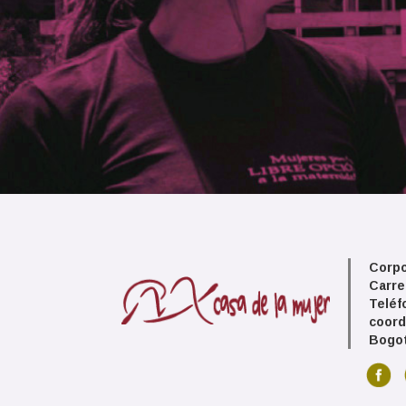
Corpo
Carre
Teléf
coord
Bogot