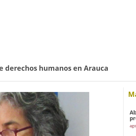
de derechos humanos en Arauca
Má
Ab
pr
ago