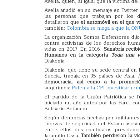
Avella, quien, al igual que la víctima del
Avella añadió en su mensaje en Twitter 
las personas que trabajan por los 
detallaron que
el automóvil en el que v
también:
Colombia se niega a que la ONU
La organización Somos Defensores dij
contra activistas de los derechos hum
vidas en 2017. En 2016,
Sanabria recib
Humanos en la categoría
Toda una v
Diakonia.
Diakonia, que tiene su sede central en 
Suecia, trabaja en 35 países de Asia,
democracia, así como a la promoc
sugerimos:
Piden a la CPI investigar c
El partido de la Unión Patriótica se
iniciado un año antes por las Farc, c
Belisario Betancur.
Según denuncias hechas por militantes
fuerzas de seguridad del Estado asesi
entre ellos dos candidatos presidenc
Jaramillo Ossa.
También perdieron la vid