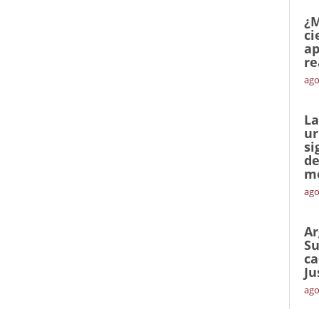
¿M
ci
ap
re
ago
La
ur
si
de
me
ago
Ar
Su
ca
Ju
ago