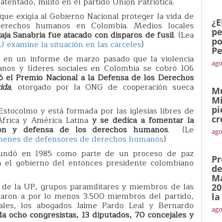
 atentado, militó en el partido Unión Patriótica.
que exigía al Gobierno Nacional proteger la vida de
¿E
derechos humanos en Colombia. Medios locales
pe
iaja Sanabria fue atacado con disparos de fusil
. (Lea
po
 examine la situación en las cárceles
)
Pe
o en un informe de marzo pasado que la violencia
ago
anos y líderes sociales en Colombia se cobró 106
ió el Premio Nacional a la Defensa de los Derechos
ida
, otorgado por la ONG de cooperación sueca
Mu
Mi
pi
Estocolmo y está formada por las iglesias libres de
cr
 África y América Latina
y se dedica a fomentar la
ión y defensa de los derechos humanos
. (Le
ago
rímenes de defensores de derechos humanos
)
 fundó en 1985 como parte de un proceso de paz
Pr
on el gobierno del entonces presidente colombiano
de
Ma
 de la UP, grupos paramilitares y miembros de las
20
naron a por lo menos 3.500 miembros del partido,
la
iales, los abogados Jaime Pardo Leal y Bernardo
ago
a ocho congresistas, 13 diputados, 70 concejales y