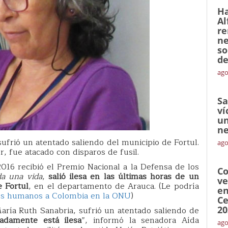
Ha
Al
re
ne
so
de
ago
Sa
ví
un
ne
sufrió un atentado saliendo del municipio de Fortul.
ago
r, fue atacado con disparos de fusil.
016 recibió el Premio Nacional a la Defensa de los
Co
da una vida
,
salió ilesa en las últimas horas de un
ve
 Fortul
, en el departamento de Arauca. (Le podría
en
os humanos a Colombia en la ONU
)
Ce
20
ría Ruth Sanabria, sufrió un atentado saliendo de
adamente está ilesa
”, informó la senadora Aída
ago