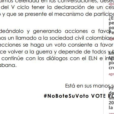
ago
¿E
pe
po
Pe
ago
Mu
Mi
pi
cr
ago
Pr
de
Ma
20
la
ago