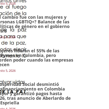
sto 5, 2026
l cambio fue con las mujeres y
rsonas LGBTIQ+? Balance de las
líticas de género en el gobierno
tro
sto 5, 2026
jeres lideran el 55% de las
Pymes en Colombia, pero
erden poder cuando las empresas
ecen
sto 5, 2026
osperidad Social desmintió
sfinanciamiento en Colombia
yor y garantizó pagos hasta
26, tras anuncio de Aberlardo de
 Espriella
sto 4, 2026