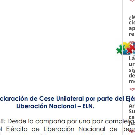
¿M
ci
ap
re
ago
La
ur
si
de
me
ago
Ar
Su
ca
Ju
ago