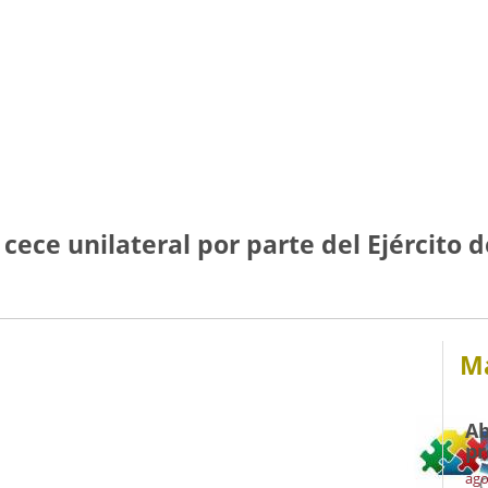
cece unilateral por parte del Ejército 
Má
Ab
pr
ago