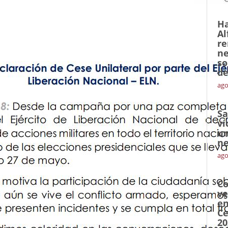
Ha
Al
re
ne
so
de
ago
Sa
ví
un
ne
ago
Co
ve
en
Ce
20