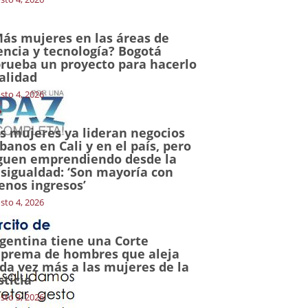
ás mujeres en las áreas de
encia y tecnología? Bogotá
rueba un proyecto para hacerlo
alidad
sto 4, 2026
s mujeres ya lideran negocios
banos en Cali y en el país, pero
guen emprendiendo desde la
sigualdad: ‘Son mayoría con
nos ingresos’
sto 4, 2026
gentina tiene una Corte
prema de hombres que aleja
da vez más a las mujeres de la
sticia
sto 3, 2026