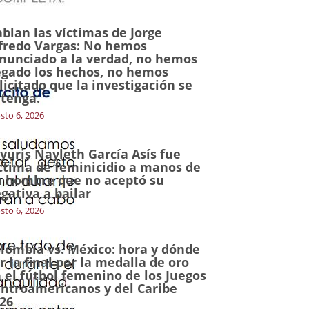
blan las víctimas de Jorge
fredo Vargas: No hemos
nunciado a la verdad, no hemos
gado los hechos, no hemos
licitado que la investigación se
tenga.
sto 6, 2026
yuris Nayleth García Asís fue
ctima de feminicidio a manos de
 hombre que no aceptó su
gativa a bailar
sto 6, 2026
lombia vs. México: hora y dónde
r la final por la medalla de oro
 el fútbol femenino de los Juegos
ntroamericanos y del Caribe
26