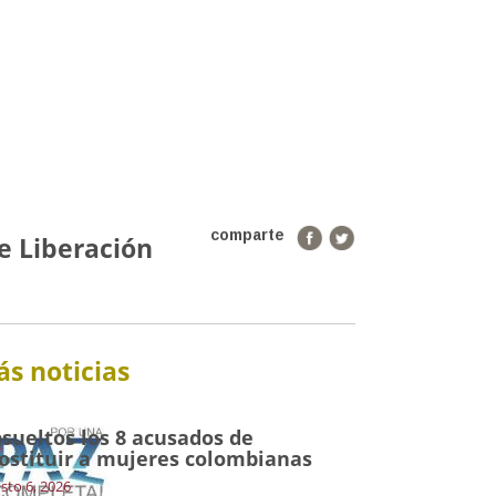
comparte
de Liberación
s noticias
sueltos los 8 acusados de
ostituir a mujeres colombianas
sto 6, 2026