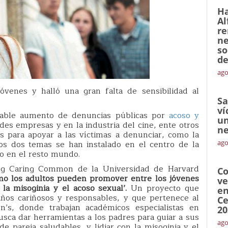
Ha
Al
re
ne
so
de
ago
óvenes y halló una gran falta de sensibilidad al
Sa
ví
able aumento de denuncias públicas por
acoso y
un
es empresas y en la industria del cine, ente otros
ne
 para apoyar a las víctimas a denunciar, como la
os dos temas se han instalado en el centro de la
ago
o en el resto mundo.
ng Caring Common de la Universidad de Harvard
Co
mo los adultos pueden promover entre los jóvenes
ve
la misoginia y el acoso sexual’.
Un proyecto que
en
iños cariñosos y responsables, y que pertenece al
Ce
’s, donde trabajan académicos especialistas en
20
usca dar herramientas a los padres para guiar a sus
ago
e pareja saludables, y lidiar con la misoginia y el