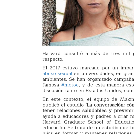
Harvard consultó a más de tres mil j
respecto.
El 2017 estuvo marcado por un impar
abuso sexual
en universidades, en grand
ambientes. Se han organizado campañas
famosa
#metoo
, y de esta manera est
discusión tanto en Estados Unidos, com
En este contexto, el equipo de Maki
publicó el estudio
‘La conversación: có
tener relaciones saludables y prevenir 
ayuda a educadores y padres a criar n
Harvard Graduate School of Education
educación. Se trata de un estudio que b
hijos en formar y mantener relaciones d