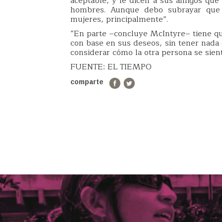
aceptable, y le dicen a sus amigos que
hombres. Aunque debo subrayar que 
mujeres, principalmente”.
“En parte –concluye McIntyre– tiene q
con base en sus deseos, sin tener nada 
considerar cómo la otra persona se sient
FUENTE: EL TIEMPO
comparte