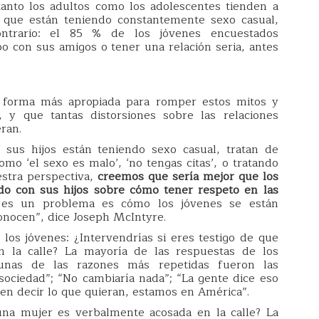
anto los adultos como los adolescentes tienden a
s que están teniendo constantemente sexo casual,
ontrario: el 85 % de los jóvenes encuestados
o con sus amigos o tener una relación seria, antes
 forma más apropiada para romper estos mitos y
y que tantas distorsiones sobre las relaciones
ran.
us hijos están teniendo sexo casual, tratan de
mo ‘el sexo es malo’, ‘no tengas citas’, o tratando
stra perspectiva,
creemos que sería mejor que los
o con sus hijos sobre cómo tener respeto en las
 es un problema es cómo los jóvenes se están
nocen”, dice Joseph McIntyre.
los jóvenes: ¿Intervendrías si eres testigo de que
 la calle? La mayoría de las respuestas de los
gunas de las razones más repetidas fueron las
sociedad”; “No cambiaría nada”; “La gente dice eso
den decir lo que quieran, estamos en América”.
 una mujer es verbalmente acosada en la calle? La