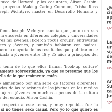
mico de Harvard, y los coautores, Alison Cashin,
el proyecto Making Caring Common; Trisha Ross
¿M
oseph McIntyre, máster en Desarrollo Humano y
ci
ap
re
ago
éfono, Joseph McIntyre cuenta que junto con sus
la encuesta en diferentes colegios y universidades
es mil jóvenes. Hicieron ‘focus groups’, entrevistas
La
ntes y jóvenes, y también hablaron con padres,
ur
ero la mayoría de los resultados que publicaron se
si
izada a jóvenes entre 18 y 25 años a principios del
de
me
 tema de lo que ellos llaman ‘hook-up culture’
ago
etamente sobreestimada, ya que se presume que los
lla de lo que realmente están.
Ar
o alimentado por una serie de factores diferentes,
Su
das de las relaciones de los jóvenes en los medios
ca
 mujeres jóvenes en muchos aspectos de la cultura
Ju
 del estudio, Alison Cashin.
ago
 respecto a este tema, y muy repetida, fue la
 si no tienes sexo casual. Pero yo lo que quiero es