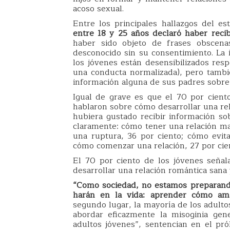
acoso sexual.
Entre los principales hallazgos del e
entre 18 y 25 años declaró haber reci
haber sido objeto de frases obscena
desconocido sin su consentimiento. La 
los jóvenes están desensibilizados resp
una conducta normalizada), pero tambi
información alguna de sus padres sobre
Igual de grave es que el 70 por cient
hablaron sobre cómo desarrollar una re
hubiera gustado recibir información s
claramente: cómo tener una relación ma
una ruptura, 36 por ciento; cómo evita
cómo comenzar una relación, 27 por cie
El 70 por ciento de los jóvenes seña
desarrollar una relación romántica san
“Como sociedad, no estamos preparando
harán en la vida: aprender cómo ama
segundo lugar, la mayoría de los adult
abordar eficazmente la misoginia gen
adultos jóvenes”, sentencian en el pró