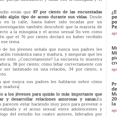
studio están que
87 por ciento de las encuestadas
¿E
bido algún tipo de acoso durante sus vidas.
Desde
pe
s en la calle, hasta haber sido tocadas por un
po
investigación también descubrió que la mayoría de
Pe
ecto a la misoginia y el acoso sexual (lo ven como
ago
én que el 76 por ciento declaró no haber recibido
 ese tema.
Mu
o de los jóvenes señala que nunca sus padres les
Mi
lación romántica sana y madura, y aseguran que les
pi
obre esto. ¿Concretamente? La encuesta lo muestra
cr
dura, 38 por ciento; cómo lidiar correctamente con
r ser lastimado en una relación, 34 por ciento, o
ago
nto.
la que nunca sus padres les hablaron sobre cómo
Pr
a y madura
.
de
Ma
 a los jóvenes para quizás lo más importante que
20
r y desarrollar relaciones amorosas y sanas.
En
la
os parecen estar haciendo muy poco para prevenir o
eralizada y el acoso sexual entre adolescentes y
ago
logo del estudio los cuatro autores, liderados por