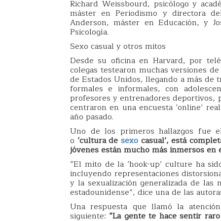
Richard Weissbourd, psicólogo y acadé
máster en Periodismo y directora d
Anderson, máster en Educación, y J
Psicología.
Sexo casual y otros mitos
Desde su oficina en Harvard, por tel
colegas testearon muchas versiones de 
de Estados Unidos, llegando a más de tr
formales e informales, con adolesce
profesores y entrenadores deportivos, p
centraron en una encuesta ‘online’ real
año pasado.
Uno de los primeros hallazgos fue el
o
‘cultura de
sexo
casual’, está compl
jóvenes están mucho más inmersos en e
“El mito de la ‘hook-up’ culture ha sid
incluyendo representaciones distorsiona
y la sexualización generalizada de las
estadounidense”, dice una de las autoras
Una respuesta que llamó la atención
siguiente:
“La gente te hace sentir raro