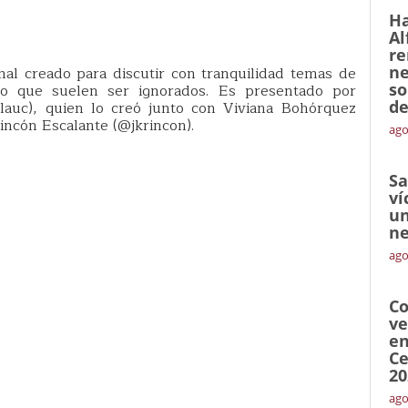
Ha
Al
re
ne
nal creado para discutir con tranquilidad temas de
so
o que suelen ser ignorados. Es presentado por
de
lauc), quien lo creó junto con Viviana Bohórquez
incón Escalante (@jkrincon).
ago
Sa
ví
un
ne
ago
Co
ve
en
Ce
20
ago