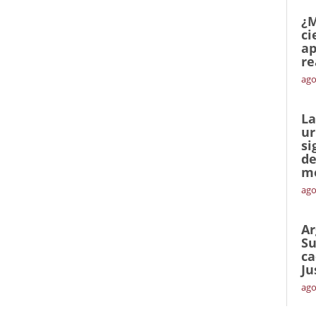
¿M
ci
ap
re
ago
La
ur
si
de
me
ago
Ar
Su
ca
Ju
ago