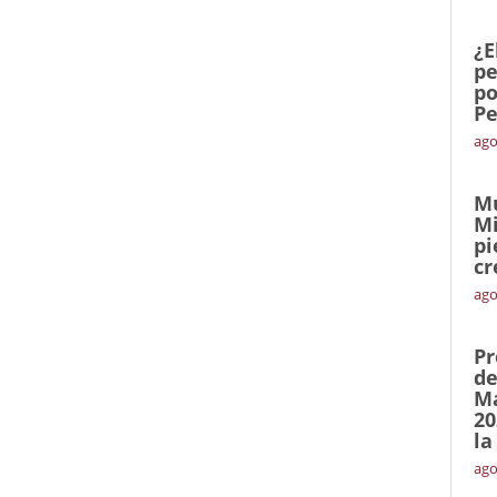
¿E
pe
po
Pe
ago
Mu
Mi
pi
cr
ago
Pr
de
Ma
20
la
ago