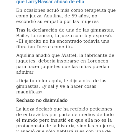
que
Larry
Nassar
abusó de ella
En ocasiones actuó más como terapeuta que
como jueza. Aquilina, de 59 años, no
escondió su empatía por las mujeres.
Tras la declaración de una de las gimnastas,
Bailey Lorencen, la jueza sonrió y expresó:
«El ejército no ha encontrado todavía una
fibra tan fuerte como tú».
Aquilina añadió que Mattel, la fabricante de
juguetes, debería inspirarse en Lorencen
para hacer juguetes que las niñas puedan
admirar.
«Deja tu dolor aquí», le dijo a otra de las
gimnastas, «y sal y ve a hacer cosas
magníficas».
Rechazo no disimulado
La jueza declaró que ha recibido peticiones
de entrevistas por parte de medios de todo
el mundo pero insistió en que ella no es la
protagonista de la historia, sino las mujeres,
y añadió que sólo hablará si es con una de