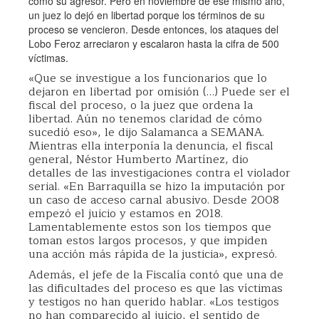
como su agresor. Pero en noviembre de ese mismo año,
un juez lo dejó en libertad porque los términos de su
proceso se vencieron. Desde entonces, los ataques del
Lobo Feroz arreciaron y escalaron hasta la cifra de 500
víctimas.
«Que se investigue a los funcionarios que lo
dejaron en libertad por omisión (…) Puede ser el
fiscal del proceso, o la juez que ordena la
libertad. Aún no tenemos claridad de cómo
sucedió eso», le dijo Salamanca a SEMANA.
Mientras ella interponía la denuncia, el fiscal
general, Néstor Humberto Martínez, dio
detalles de las investigaciones contra el violador
serial. «En Barraquilla se hizo la imputación por
un caso de acceso carnal abusivo. Desde 2008
empezó el juicio y estamos en 2018.
Lamentablemente estos son los tiempos que
toman estos largos procesos, y que impiden
una acción más rápida de la justicia», expresó.
Además, el jefe de la Fiscalía contó que una de
las dificultades del proceso es que las víctimas
y testigos no han querido hablar. «Los testigos
no han comparecido al juicio, el sentido de