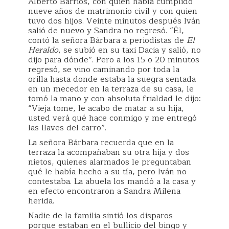
Alberto Barrios, con quien había cumplido
nueve años de matrimonio civil y con quien
tuvo dos hijos. Veinte minutos después Iván
salió de nuevo y Sandra no regresó. “Él,
contó la señora Bárbara a periodistas de
El
Heraldo
, se subió en su taxi Dacia y salió, no
dijo para dónde”. Pero a los 15 o 20 minutos
regresó, se vino caminando por toda la
orilla hasta donde estaba la suegra sentada
en un mecedor en la terraza de su casa, le
tomó la mano y con absoluta frialdad le dijo:
“Vieja tome, le acabo de matar a su hija,
usted verá qué hace conmigo y me entregó
las llaves del carro”.
La señora Bárbara recuerda que en la
terraza la acompañaban su otra hija y dos
nietos, quienes alarmados le preguntaban
qué le había hecho a su tía, pero Iván no
contestaba. La abuela los mandó a la casa y
en efecto encontraron a Sandra Milena
herida.
Nadie de la familia sintió los disparos
porque estaban en el bullicio del bingo y