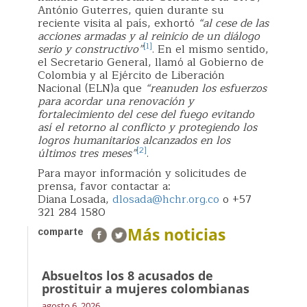
António Guterres, quien durante su
reciente visita al país, exhortó
“al cese de las
acciones armadas y al reinicio de un diálogo
[1]
serio y constructivo”
. En el mismo sentido,
el Secretario General, llamó al Gobierno de
Colombia y al Ejército de Liberación
Nacional (ELN)a que
“reanuden los esfuerzos
para acordar una renovación y
fortalecimiento del cese del fuego evitando
así el retorno al conflicto y protegiendo los
logros humanitarios alcanzados en los
[2]
últimos tres meses”
.
Para mayor información y solicitudes de
prensa, favor contactar a:
Diana Losada,
dlosada@hchr.org.co
o +57
321 284 1580
Más noticias
comparte
Absueltos los 8 acusados de
prostituir a mujeres colombianas
agosto 6, 2026