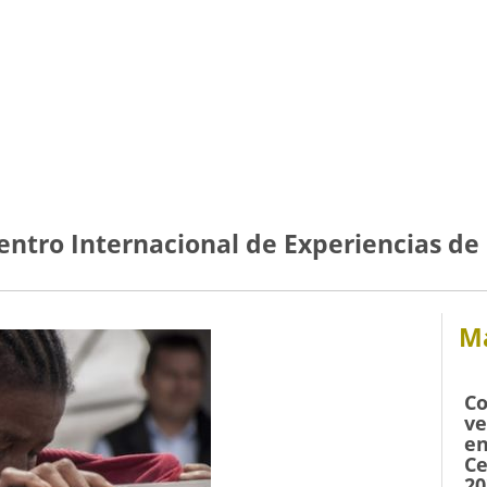
uentro Internacional de Experiencias d
Má
Co
ve
en
Ce
20