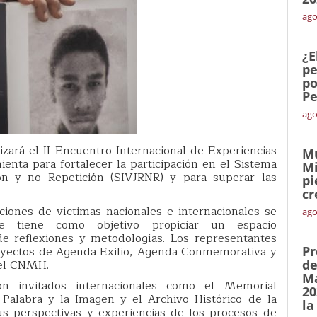
ago
¿E
pe
po
Pe
ago
izará el II Encuentro Internacional de Experiencias
Mu
ta para fortalecer la participación en el Sistema
Mi
ión y no Repetición (SIVJRNR) y para superar las
pi
cr
iones de víctimas nacionales e internacionales se
ago
 tiene como objetivo propiciar un espacio
de reflexiones y metodologías. Los representantes
royectos de Agenda Exilio, Agenda Conmemorativa y
Pr
del CNMH.
de
Ma
on invitados internacionales como el Memorial
20
Palabra y la Imagen y el Archivo Histórico de la
la
us perspectivas y experiencias de los procesos de