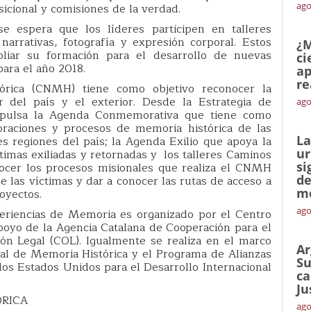
ago
sicional y comisiones de la verdad.
se espera que los líderes participen en talleres
narrativas, fotografía y expresión corporal. Estos
¿M
iar su formación para el desarrollo de nuevas
ci
para el año 2018.
ap
re
órica (CNMH) tiene como objetivo reconocer la
r del país y el exterior. Desde la Estrategia de
ago
impulsa la Agenda Conmemorativa que tiene como
aciones y procesos de memoria histórica de las
La
es regiones del país; la Agenda Exilio que apoya la
ur
timas exiliadas y retornadas y los talleres Caminos
si
ocer los procesos misionales que realiza el CNMH
de
de las víctimas y dar a conocer las rutas de acceso a
me
oyectos.
ago
periencias de Memoria es organizado por el Centro
poyo de la Agencia Catalana de Cooperación para el
ón Legal (COL). Igualmente se realiza en el marco
Ar
nal de Memoria Histórica y el Programa de Alianzas
Su
 los Estados Unidos para el Desarrollo Internacional
ca
Ju
ÓRICA
ago