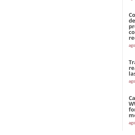
Co
de
pr
co
re
ago
Tr
re
la
ago
Ca
W
fo
mó
ago