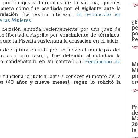
s por amigos y hermanos de la víctima, quienes
ago
nera cómo fue asediada por el vigilante ante la
elación
. (Le podría interesar:
El feminicidio en
de las Mujeres
)
¿E
pe
a decisión emitida recientemente por una juez de
po
n libertad a Asprilla por
vencimiento de términos,
Pe
que la Fiscalía sustentara la acusación en el juicio
.
ago
de captura emitida por un juez del municipio del
lares en otro caso, y
fue detenido al culminar la
lo condenatorio en su contra
.(Lea:
Feminicidio de
Mu
Mi
pi
 funcionario judicial dará a conocer el monto de la
cr
s (43 años y nueve meses), según lo solicitó la
ago
Pr
de
Ma
20
la
ago