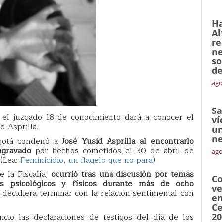
Ha
Al
re
ne
so
de
ago
Sa
 el juzgado 18 de conocimiento dará a conocer el
ví
d Asprilla.
un
ne
ogotá condenó a
José Yusid Asprilla al encontrarlo
agravado
por hechos cometidos el 30 de abril de
ago
 (Lea:
Feminicidio, un flagelo que no para
)
e la Fiscalía,
ocurrió tras una discusión por temas
Co
os psicológicos y físicos durante más de ocho
ve
 decidiera terminar con la relación sentimental con
en
Ce
uicio las declaraciones de testigos del día de los
20