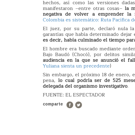
hechos, así como las versiones dada
manifestaron
–entre otras cosas–
la ma
negativa de volver a emprender la r
Colombia es sistemático: Ruta Pacífica 
El juez, por su parte, declaró nula l
garantías que había determinado dejar e
es decir, había culminado el tiempo para 
El hombre era buscado mediante orden 
Bajo Baudó (Chocó), por delitos simi
audiencia en la que se anunció el fal
Yuliana sienta un precedente
)
Sin embargo, el próximo 18 de enero, el
pena,
lo cual podría ser de 525 mese
delegada del organismo investigativo
.
FUENTE: EL ESPECTADOR
comparte