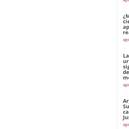
¿M
ci
ap
re
ago
La
ur
si
de
me
ago
Ar
Su
ca
Ju
ago