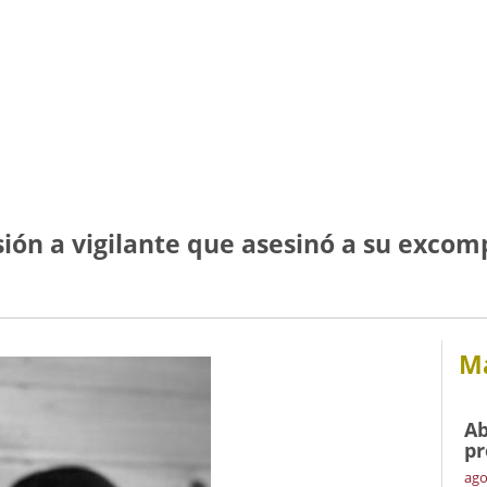
isión a vigilante que asesinó a su exco
Má
Ab
pr
ago