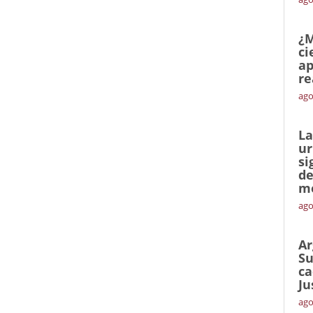
¿M
ci
ap
re
ago
La
ur
si
de
me
ago
Ar
Su
ca
Ju
ago