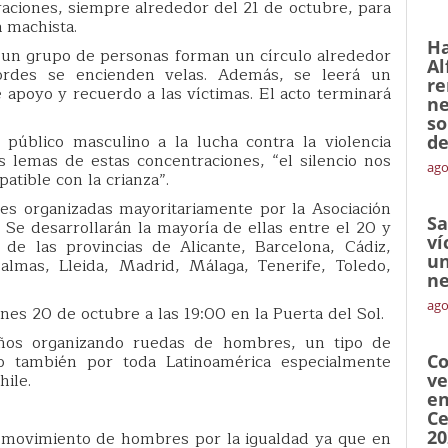
raciones, siempre alrededor del 21 de octubre, para
a machista.
Ha
e un grupo de personas forman un círculo alrededor
Al
rdes se encienden velas. Además, se leerá un
re
apoyo y recuerdo a las víctimas. El acto terminará
ne
so
público masculino a la lucha contra la violencia
de
 lemas de estas concentraciones, “el silencio nos
ago
atible con la crianza”.
s organizadas mayoritariamente por la Asociación
Sa
Se desarrollarán la mayoría de ellas entre el 20 y
ví
de las provincias de Alicante, Barcelona, Cádiz,
un
almas, Lleida, Madrid, Málaga, Tenerife, Toledo,
ne
ago
nes 20 de octubre a las 19:00 en la Puerta del Sol.
años organizando ruedas de hombres, un tipo de
o también por toda Latinoamérica especialmente
Co
hile.
ve
en
Ce
20
l movimiento de hombres por la igualdad ya que en