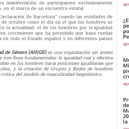
ra manifestación de participantes exclusivamente
ago
o, en el marco de un encuentro estatal.
“Declaración de Barcelona” cuando las entidades de
¿E
21 de octubre como el día en el que los hombres se
pe
. En la actualidad, el de los hombres por la igualdad
po
 en crecimiento que ha permitido que haya ruedas
Pe
a en todo el Estado español y en diferentes países
ago
ad de Género (AHIGE)
es una organización sin ánimo
tres fines fundamentales: la igualdad real y efectiva
Mu
bio en los hombres hacia posiciones igualitarias que
Mi
ulino, y la creación de Grupos y Redes de hombres
pi
ión crítica del modelo de masculinidad hegemónico.
cr
ago
Pr
de
Ma
20
la
ago