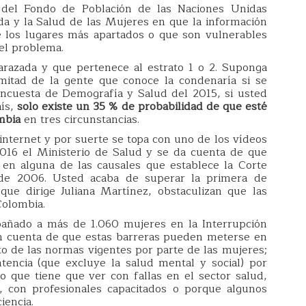
 del Fondo de Población de las Naciones Unidas
da y la Salud de las Mujeres en que la información
e los lugares más apartados o que son vulnerables
el problema.
azada y que pertenece al estrato 1 o 2. Suponga
mitad de la gente que conoce la condenaría si se
Encuesta de Demografía y Salud del 2015, si usted
aís,
solo existe un 35 % de probabilidad de que esté
mbia
en tres circunstancias.
nternet y por suerte se topa con uno de los vídeos
016 el Ministerio de Salud y se da cuenta de que
 en alguna de las causales que establece la Corte
 de 2006. Usted acaba de superar la primera de
ue dirige Juliana Martínez, obstaculizan que las
Colombia.
pañado a más de 1.060 mujeres en la Interrupción
on cuenta de que estas barreras pueden meterse en
o de las normas vigentes por parte de las mujeres;
ntencia (que excluye la salud mental y social) por
 que tiene que ver con fallas en el sector salud,
, con profesionales capacitados o porque algunos
iencia.