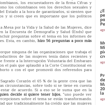
olombianos, los encuestadores de la firma Cifras y
omo los colombianos ven los derechos sexuales y
¿E
el Estado a la hora de garantizarlos, si sienten que
pe
los y si creen que es importante que los políticos
po
Pe
 la Mesa por la Vida y la Salud de las Mujeres, dice
ago
ien la Encuesta de Demografía y Salud (Ends) que
ncluir preguntas sobre el tema en los informes de
es. Esta, en cambio,
hizo 56 preguntas a poco más
Mu
Mi
orque ninguna de las organizaciones que trabaja el
pi
oductivos de las mujeres tenía datos recientes y
cr
nte frente a la Interrupción Voluntaria del Embarazo
ago
con el país que aplaudió a la Corte Constitucional en
aborto o con el que promovió dos referendos para
Pr
de
 Sagrado Corazón el 65 % de la gente crea que las
Ma
 circunstancias, sobre todo si se tiene en cuenta
20
 estar de acuerdo. Si a eso se le suma que en la
la
quien decide si quiere tener hijos
, “uno puede ver
ercepciones sobre el tema se están transformando.
ago
ad que tradicionalmente ha creído que las mujeres