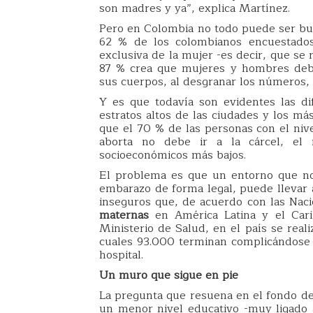
son madres y ya”, explica Martínez.
Pero en Colombia no todo puede ser bue
62 % de los colombianos encuestados
exclusiva de la mujer -es decir, que se
87 % crea que mujeres y hombres debe
sus cuerpos, al desgranar los números, 
Y es que todavía son evidentes las di
estratos altos de las ciudades y los má
que el 70 % de las personas con el niv
aborta no debe ir a la cárcel, el
socioeconómicos más bajos.
El problema es que un entorno que no
embarazo de forma legal, puede llevar 
inseguros que, de acuerdo con las Nac
maternas
en América Latina y el Cari
Ministerio de Salud, en el país se real
cuales 93.000 terminan complicándose 
hospital.
Un muro que sigue en pie
La pregunta que resuena en el fondo de
un menor nivel educativo -muy ligado a