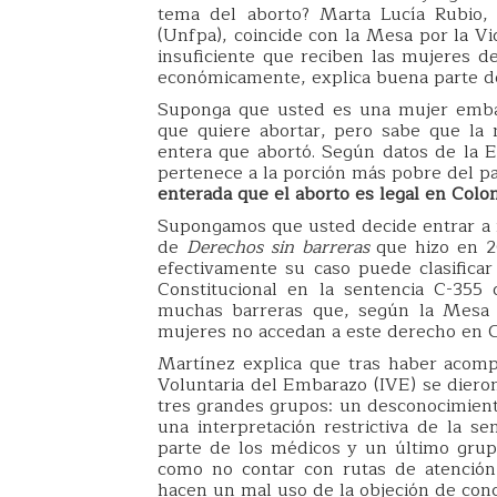
tema del aborto? Marta Lucía Rubio,
(Unfpa), coincide con la Mesa por la Vi
insuficiente que reciben las mujeres d
económicamente, explica buena parte d
Suponga que usted es una mujer embar
que quiere abortar, pero sabe que la 
entera que abortó. Según datos de la 
pertenece a la porción más pobre del p
enterada que el aborto es legal en Colo
Supongamos que usted decide entrar a i
de
Derechos sin barreras
que hizo en 2
efectivamente su caso puede clasificar
Constitucional en la sentencia C-355
muchas barreras que, según la Mesa q
mujeres no accedan a este derecho en 
Martínez explica que tras haber acom
Voluntaria del Embarazo (IVE) se dier
tres grandes grupos: un desconocimient
una interpretación restrictiva de la se
parte de los médicos y un último grupo
como no contar con rutas de atención
hacen un mal uso de la objeción de conc