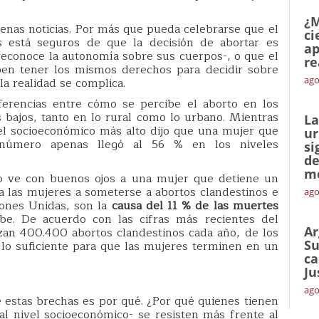
¿M
nas noticias. Por más que pueda celebrarse que el
ci
 está seguros de que la decisión de abortar es
ap
 reconoce la autonomía sobre sus cuerpos-, o que el
re
n tener los mismos derechos para decidir sobre
ago
la realidad se complica.
ferencias entre cómo se percibe el aborto en los
s bajos, tanto en lo rural como lo urbano. Mientras
La
el socioeconómico más alto dijo que una mujer que
ur
 número apenas llegó al 56 % en los niveles
si
de
me
 ve con buenos ojos a una mujer que detiene un
a las mujeres a someterse a abortos clandestinos e
ago
iones Unidas, son la
causa del 11 % de las muertes
be. De acuerdo con las cifras más recientes del
Ar
izan 400.400 abortos clandestinos cada año, de los
Su
lo suficiente para que las mujeres terminen en un
ca
Ju
ago
 estas brechas es por qué. ¿Por qué quienes tienen
l nivel socioeconómico- se resisten más frente al