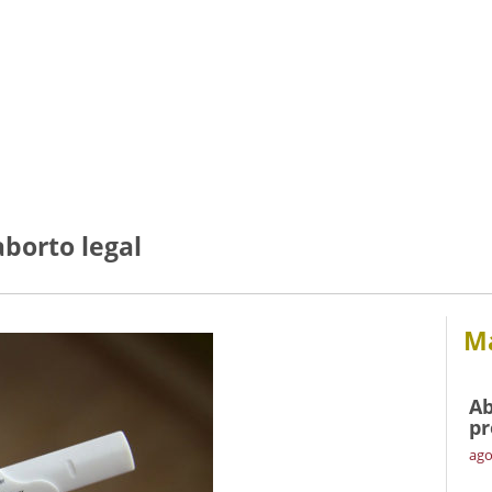
 aborto legal
Má
Ab
pr
ago