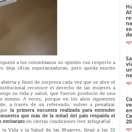
Ha
Al
re
ne
so
de
ago
Sa
eguntó a los colombianos su opinión con respecto a
ví
azo deja cifras esperanzadoras, pero queda mucho
un
ne
 abierta y lleno de sorpresa cada vez que se abre el
ago
nstitucional reconoce el derecho de las mujeres a
esgo su vida y salud, que fueron producto de una
to mismo. A veces, porque en los años siguientes
Co
de, a través de un referendo, volver a penalizar
ve
orque
la primera encuesta realizada para entender
en
muestra que más de la mitad del país respalda el
Ce
un embarazo
en ciertas condiciones (ver infografía) .
20
 la Vida y la Salud de las Mujeres, llegó a las 32
ago