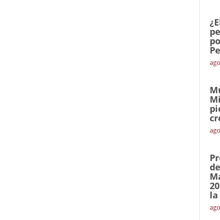
¿E
pe
po
Pe
ago
Mu
Mi
pi
cr
ago
Pr
de
Ma
20
la
ago