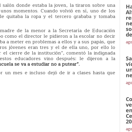
 salón donde estaba la joven, la tiraron sobre una
Ha
r unos momentos. Cuando volvió en sí, uno de los
Al
 le quitaba la ropa y el tercero grababa y tomaba
re
ne
so
 madre de la menor a la Secretaría de Educación
de
o como el director le pidieron a la escolar no decir
ba a meter en problemas a ellos y a sus papás, que
ago
os jóvenes eran tres y el de ella uno, por ello lo
el cierre de la institución”, comentó la indignada
estos educadores vino después: le dijeron a la
Sa
scuela se va a estudiar no a putear”.
ví
un
r un mes e incluso dejó de ir a clases hasta que
ne
ago
Co
ve
en
Ce
20
ago