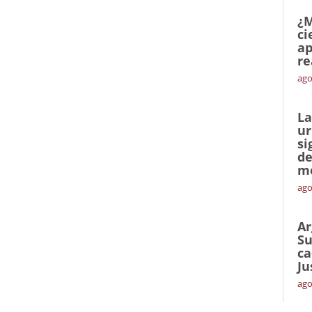
¿M
ci
ap
re
ago
La
ur
si
de
me
ago
Ar
Su
ca
Ju
ago