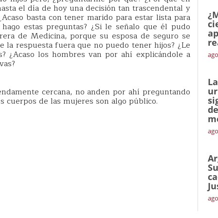
asta el día de hoy una decisión tan trascendental y
¿M
Acaso basta con tener marido para estar lista para
ci
e hago estas preguntas? ¿Si le señalo que él pudo
ap
arrera de Medicina, porque su esposa de seguro se
re
e la respuesta fuera que no puedo tener hijos? ¿Le
s? ¿Acaso los hombres van por ahí explicándole a
ago
vas?
La
ur
ndamente cercana, no anden por ahí preguntando
si
os cuerpos de las mujeres son algo público.
de
me
ago
Ar
Su
ca
Ju
ago