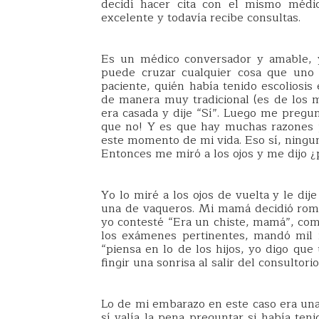
decidí hacer cita con el mismo médi
excelente y todavía recibe consultas.
Es un médico conversador y amable, y
puede cruzar cualquier cosa que uno 
paciente, quién había tenido escoliosis 
de manera muy tradicional (es de los 
era casada y dije “Sí”. Luego me pregunt
que no! Y es que hay muchas razones 
este momento de mi vida. Eso sí, ningun
Entonces me miró a los ojos y me dijo ¿
Yo lo miré a los ojos de vuelta y le di
una de vaqueros. Mi mamá decidió rompe
yo contesté “Era un chiste, mamá”, como
los exámenes pertinentes, mandó mil r
“piensa en lo de los hijos, yo digo qu
fingir una sonrisa al salir del consultorio
Lo de mi embarazo en este caso era una
sí valía la pena preguntar si había te