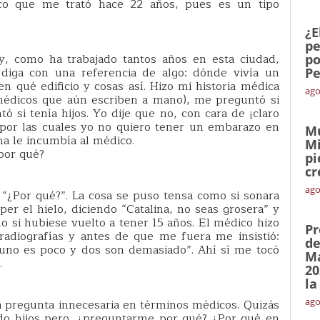
co que me trató hace 22 años, pues es un tipo
¿E
pe
, como ha trabajado tantos años en esta ciudad,
po
diga con una referencia de algo: dónde vivía un
Pe
en qué edificio y cosas así. Hizo mi historia médica
ago
médicos que aún escriben a mano), me preguntó si
ó si tenía hijos. Yo dije que no, con cara de ¡claro
por las cuales yo no quiero tener un embarazo en
Mu
a le incumbía al médico.
Mi
por qué?
pi
cr
ago
je “¿Por qué?”. La cosa se puso tensa como si sonara
r el hielo, diciendo “Catalina, no seas grosera” y
 si hubiese vuelto a tener 15 años. El médico hizo
Pr
adiografías y antes de que me fuera me insistió:
de
e uno es poco y dos son demasiado”. Ahí sí me tocó
Ma
.
20
la
ago
 pregunta innecesaria en términos médicos. Quizás
nido hijos pero, ¿preguntarme por qué? ¿Por qué en