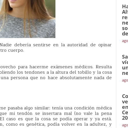
Ha
Al
re
ne
so
de
ago
Nadie debería sentirse en la autoridad de opinar
tro cuerpo.
Sa
ví
rovecho para hacerme exámenes médicos. Resulta
un
iendo los tendones a la altura del tobillo y la cosa
ne
 una persona que no hace absolutamente nada de
ago
Co
ve
en
e pasaba algo similar: tenía una condición médica
Ce
que mi tendón se insertara mal (no vale la pena
20
El caso es que la cosa se podía operar y ya está.
n, como es genética, podía volver en la adultez, y
ago