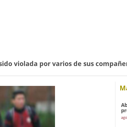
sido violada por varios de sus compañe
Má
Ab
pr
ago