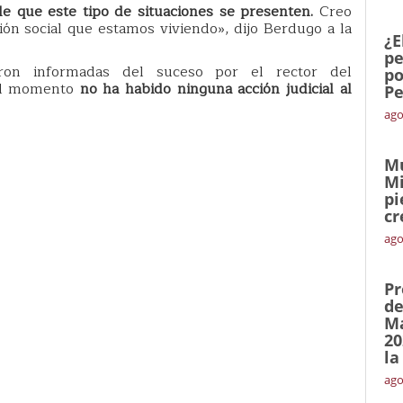
ble que este tipo de situaciones se presenten.
Creo
ón social que estamos viviendo», dijo Berdugo a la
¿E
pe
eron informadas del suceso por el rector del
po
 el momento
no ha habido ninguna acción judicial al
Pe
ago
Mu
Mi
pi
cr
ago
Pr
de
Ma
20
la
ago