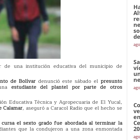
Ha
Al
re
ne
so
de
ago
Sa
 de una institución educativa del municipio de
ví
un
ne
nto de Bolívar
denunció este sábado el
presunto
 una
estudiante del plantel por parte de otros
ago
ión Educativa Técnica y Agropecuaria de El Yucal,
Co
e Calamar
, aseguró a Caracol Radio que el hecho se
ve
en
cursa el sexto grado fue abordada al terminar la
Ce
diantes que la condujeron a una zona enmontada
20
ago