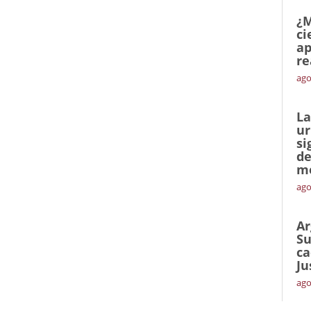
¿M
ci
ap
re
ago
La
ur
si
de
me
ago
Ar
Su
ca
Ju
ago